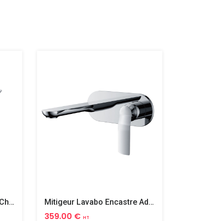
Mitigeur Rehausse Addict Chrome
Mitigeur Lavabo Encastre Addict Chrome
Mitigeur 
359.00 €
257.00 
HT