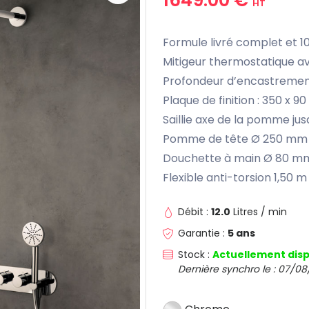
HT
Formule livré complet et 
Mitigeur thermostatique ave
Profondeur d’encastrement
Plaque de finition : 350 x 
Saillie axe de la pomme ju
Pomme de tête Ø 250 mm
Douchette à main Ø 80 m
Flexible anti-torsion 1,50 m
Débit :
12.0
Litres / min
Garantie :
5 ans
Stock :
Actuellement disp
Dernière synchro le : 07/08