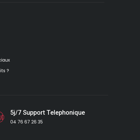
iaux
its ?
5j/7 Support Telephonique
04 76 67 26 35