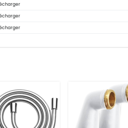
écharger
écharger
écharger