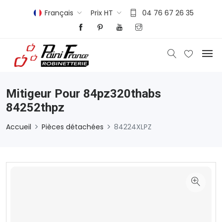
Français
Prix HT
04 76 67 26 35
Mitigeur Pour 84pz320thabs
84252thpz
Accueil
Pièces détachées
84224XLPZ