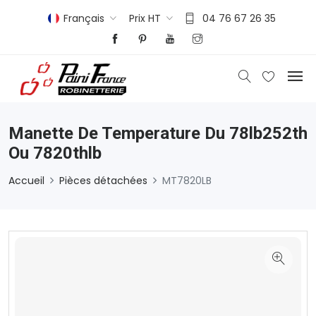
Français
Prix HT
04 76 67 26 35
Manette De Temperature Du 78lb252th
Ou 7820thlb
Accueil
Pièces détachées
MT7820LB