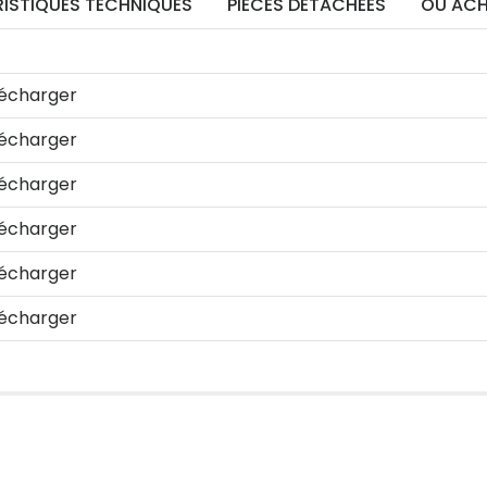
ISTIQUES TECHNIQUES
PIÈCES DÉTACHÉES
OÙ ACH
écharger
écharger
écharger
écharger
écharger
écharger