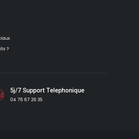
iaux
its ?
5j/7 Support Telephonique
04 76 67 26 35