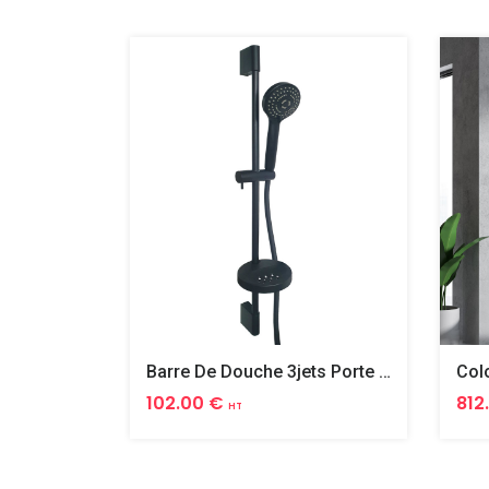
Barre De Douche 3jets Porte Savon Carree Ruby Noir
102.00 €
812
HT