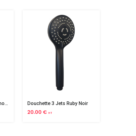
Colonne De Douche Thermostatique Ronde Ruby Noir
Douchette 3 Jets Ruby Noir
20.00 €
995.00 
HT