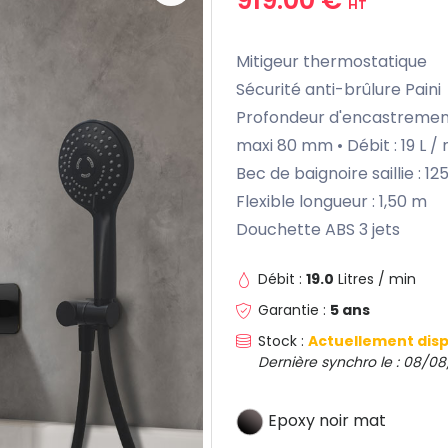
HT
Mitigeur thermostatique
Sécurité anti-brûlure Paini
Profondeur d'encastrement
maxi 80 mm • Débit : 19 L /
Bec de baignoire saillie : 1
Flexible longueur : 1,50 m
Douchette ABS 3 jets
Débit :
19.0
Litres / min
Garantie :
5 ans
Stock :
Actuellement disp
Dernière synchro le : 08/08
Epoxy noir mat