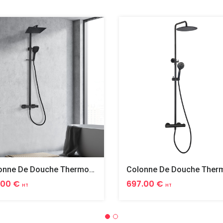
Colonne De Douche Thermostatique Carree Ruby Noir
.00 €
697.00 €
HT
HT