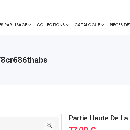
ES PAR USAGE
COLLECTIONS
CATALOGUE
PIÈCES D
 78cr686thabs
Partie Haute De La
77.00 €