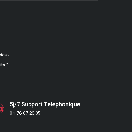
iaux
its ?
5j/7 Support Telephonique
04 76 67 26 35