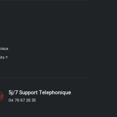
iaux
its ?
5j/7 Support Telephonique
04 76 67 26 35