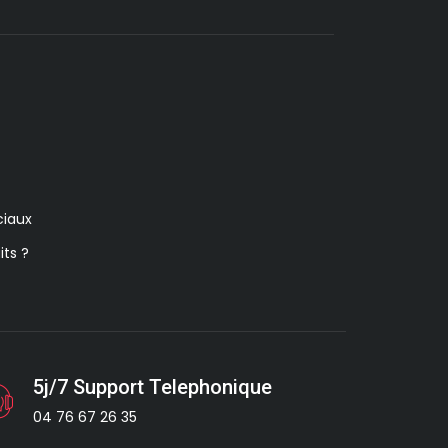
iaux
its ?
5j/7 Support Telephonique
04 76 67 26 35