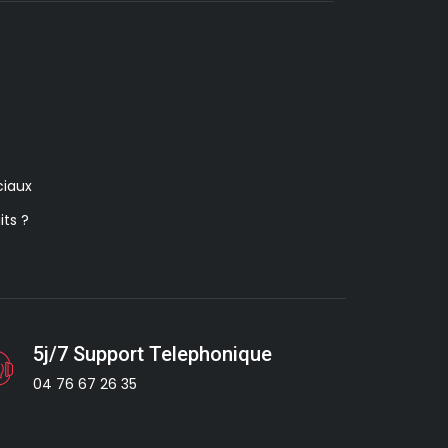
iaux
its ?
5j/7 Support Telephonique
04 76 67 26 35