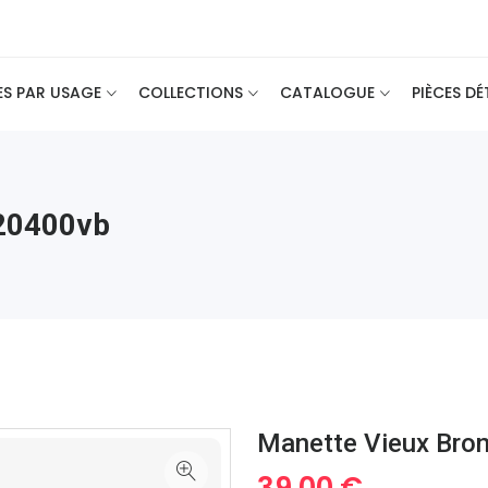
ES PAR USAGE
COLLECTIONS
CATALOGUE
PIÈCES D
 20400vb
Manette Vieux Bro
39.00 €