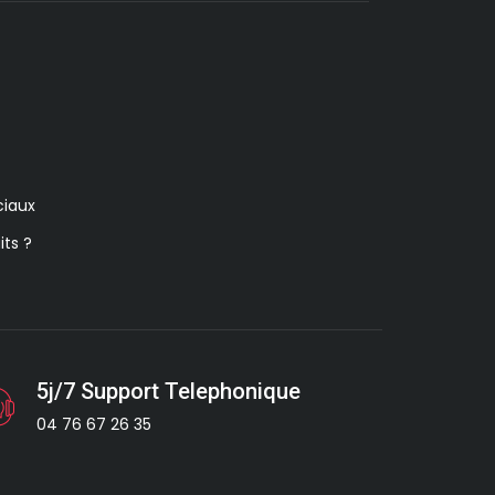
iaux
its ?
5j/7 Support Telephonique
04 76 67 26 35