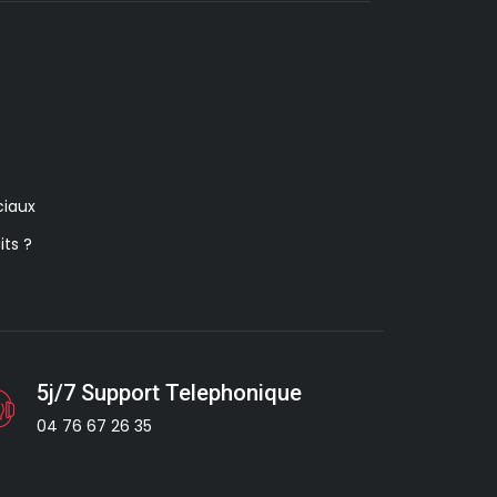
iaux
its ?
5j/7 Support Telephonique
04 76 67 26 35