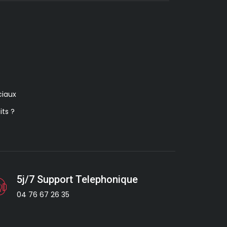
iaux
its ?
5j/7 Support Telephonique
04 76 67 26 35