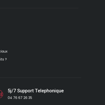
iaux
its ?
5j/7 Support Telephonique
04 76 67 26 35