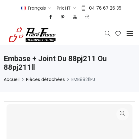
Français
Prix HT
04 76 67 26 35
Embase + Joint Du 88pj211 Ou
88pj211ll
Accueil
Pièces détachées
EMB88211PJ