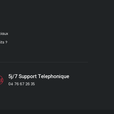
iaux
its ?
5j/7 Support Telephonique
04 76 67 26 35