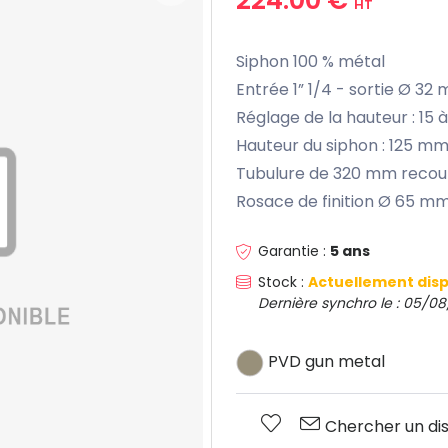
HT
Siphon 100 % métal
Entrée 1” 1/4 - sortie Ø 32
Réglage de la hauteur : 15
Hauteur du siphon : 125 m
Tubulure de 320 mm reco
Rosace de finition Ø 65 m
Garantie :
5 ans
Stock :
Actuellement disp
Dernière synchro le : 05/08
PVD gun metal
Chercher un dis