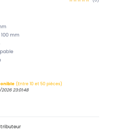
 mm
 à 100 mm
m
upable
m
onible
(Entre 10 et 50 pièces)
/2026 23:01:48
tributeur