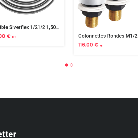
Flexible Siverflex 1/21/2 1,50m Tournant
00 €
HT
116.00 €
HT
etter