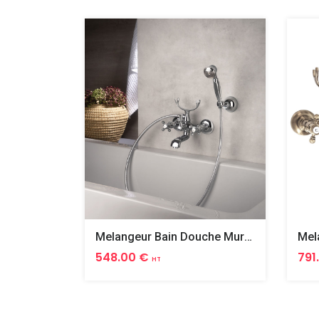
Melangeur Bain Douche Mural Complet Tiffany
548.00 €
791
HT