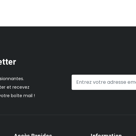
etter
sionnantes.
er et recevez
otre boîte mail !
Accès Rapides
Information