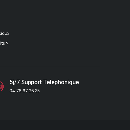
iaux
its ?
5j/7 Support Telephonique
04 76 67 26 35