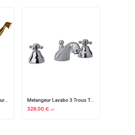
Melangeur Bain Douche Mural Complet Tiffany
Melangeur Lavabo 3 Trous Tiffany
328.00 €
458.00 
HT