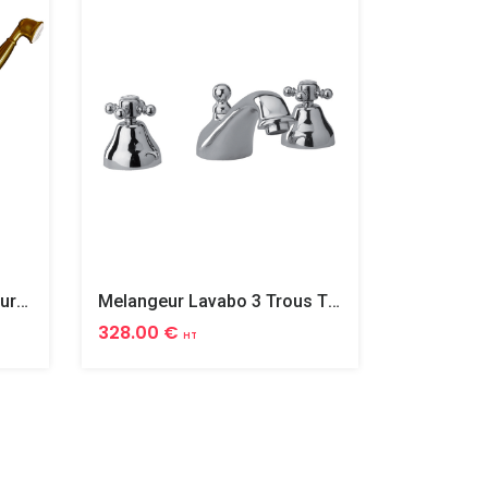
Melangeur Bain Douche Mural Complet Tiffany
Melangeur Lavabo 3 Trous Tiffany
328.00 €
458.00 
HT