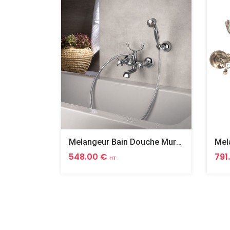
Melangeur Bain Douche Mural Complet Tiffany
548.00 €
791
HT