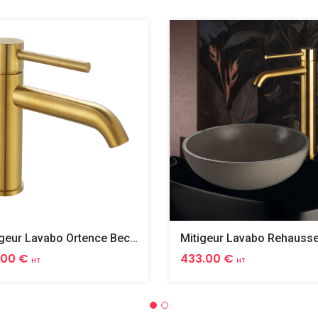
Mitigeur Lavabo Ortence Bec Long Pvd Or Brosse
.00 €
433.00 €
HT
HT