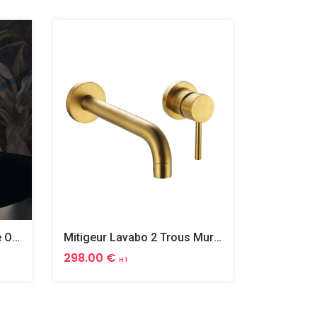
Mitigeur Lavabo Rehausse Ortence Pvd Or Brosse
Mitigeur Lavabo 2 Trous Mural Ortence Pvd Or Brosse
298.00 €
345.00 
HT