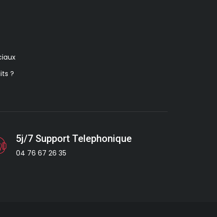
iaux
its ?
5j/7 Support Telephonique
04 76 67 26 35