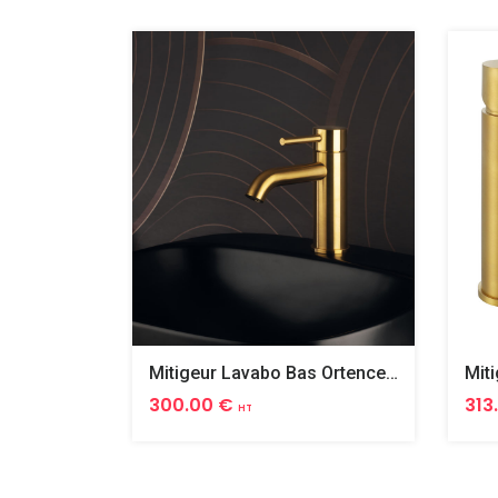
Mitigeur Lavabo Bas Ortence Pvd Or Brosse
300.00 €
313
HT