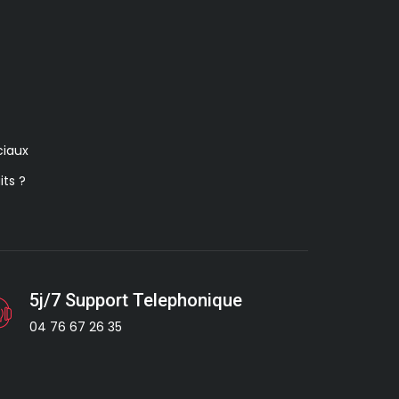
iaux
its ?
5j/7 Support Telephonique
04 76 67 26 35