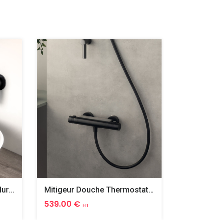
Mitigeur Lavabo 2 Trous Mural Spirit Black Pvd
Mitigeur Douche Thermostatique Spirit Black Pvd
539.00 €
278.00 
HT