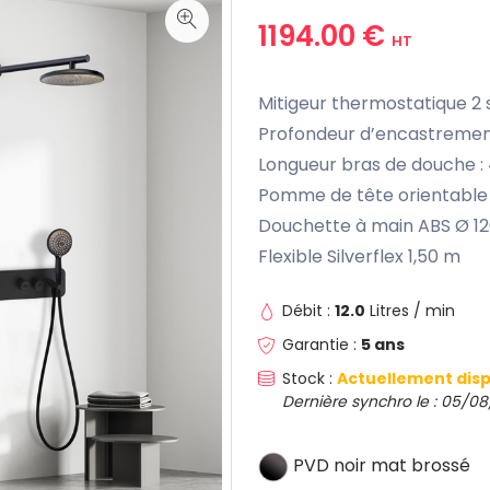
1194.00 €
HT
Mitigeur thermostatique 2
Profondeur d’encastremen
Longueur bras de douche 
Pomme de tête orientabl
Douchette à main ABS Ø 12
Flexible Silverflex 1,50 m
Débit :
12.0
Litres / min
Garantie :
5 ans
Stock :
Actuellement disp
Dernière synchro le : 05/08
PVD noir mat brossé