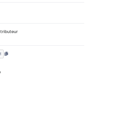
tributeur
H
D