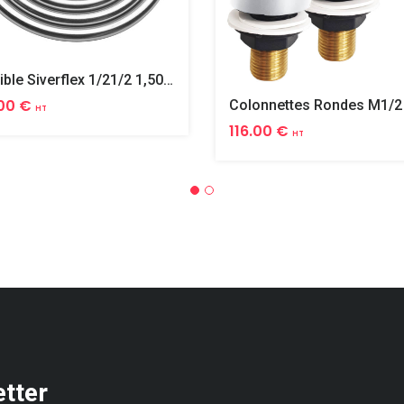
Flexible Siverflex 1/21/2 1,50m Tournant
00 €
HT
116.00 €
HT
etter