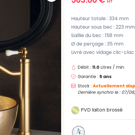
HT
Hauteur totale : 334 mm
Hauteur sous bec : 223 mm
Saillie du bec : 158 mm
Ø de perçage : 35 mm
Livré avec vidage clic-clac
Débit :
11.0
Litres / min
Garantie :
5 ans
Stock :
Actuellement disp
Dernière synchro le : 07/08
PVD laiton brossé