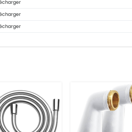
écharger
écharger
écharger