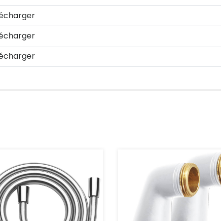
écharger
écharger
écharger