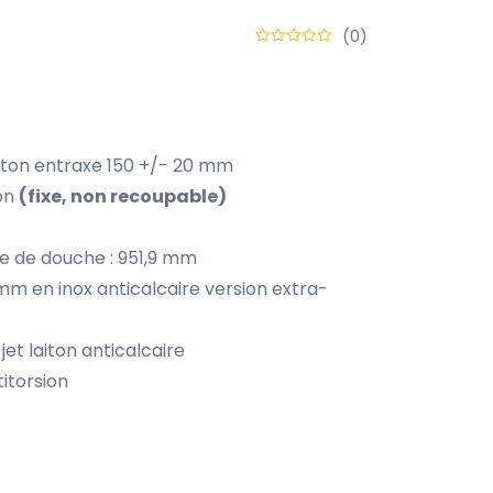
(0)
iton entraxe 150 +/- 20 mm
ton
(fixe, non recoupable)
e de douche : 951,9 mm
m en inox anticalcaire version extra-
et laiton anticalcaire
titorsion