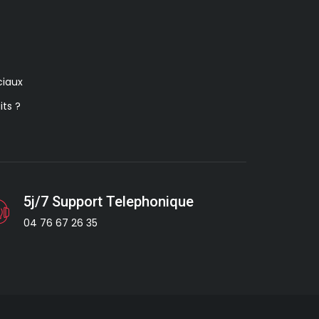
iaux
its ?
5j/7 Support Telephonique
04 76 67 26 35