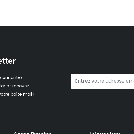
etter
sionnantes.
er et recevez
otre boîte mail !
Accès Rapides
Information