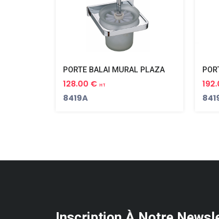
PORTE BALAI MURAL PLAZA
128.00 €
192
HT
8419A
841
Inscription À Notre Newsl