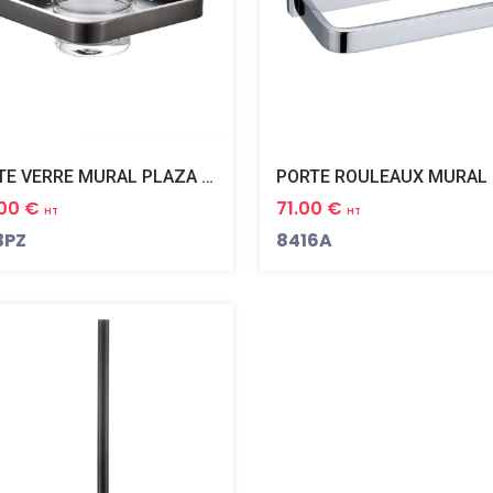
PORTE VERRE MURAL PLAZA BLACK PVD NOIR MAT
.00 €
71.00 €
HT
HT
3PZ
8416A