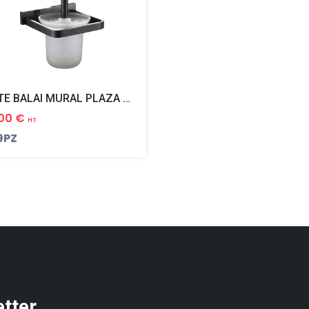
PORTE BALAI MURAL PLAZA BLACK PVD NOIR MAT
.00 €
HT
9PZ
etter