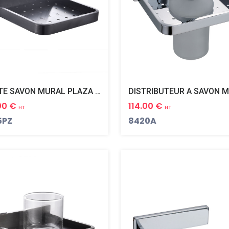
PORTE SAVON MURAL PLAZA BLACK PVD NOIR MAT
.00 €
114.00 €
HT
HT
5PZ
8420A