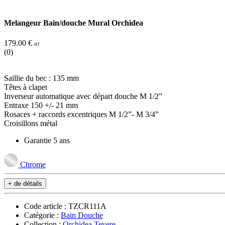
Melangeur Bain/douche Mural Orchidea
179.00 €
HT
(0)
Saillie du bec : 135 mm
Têtes à clapet
Inverseur automatique avec départ douche M 1/2”
Entraxe 150 +/- 21 mm
Rosaces + raccords excentriques M 1/2”- M 3/4”
Croisillons métal
Garantie 5 ans
Chrome
+ de détails
Code article : TZCR111A
Catégorie :
Bain Douche
Collection :
Orchidea Tevere