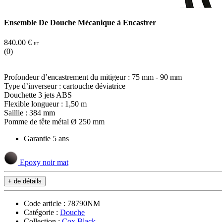
Ensemble De Douche Mécanique à Encastrer
840.00 €
HT
(0)
Profondeur d’encastrement du mitigeur : 75 mm - 90 mm
Type d’inverseur : cartouche déviatrice
Douchette 3 jets ABS
Flexible longueur : 1,50 m
Saillie : 384 mm
Pomme de tête métal Ø 250 mm
Garantie 5 ans
Epoxy noir mat
+ de détails
Code article : 78790NM
Catégorie :
Douche
Collection :
Cox Black